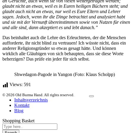
an Gerüchte, auch wenn sie von vielen weitergetragen werden;
glaubt nicht an etwas, weil es in Euren heiligen Büchern steht; und
glaubt auch nicht an etwas, nur weil es Eure Eltern und Lehrer
sagen. Jedoch, wenn ihr die Dinge betrachtet und analysiert habt
und sie mit der Vernunft übereinstimmen sowie von Nutzen für einen
und alle sind, dann akzeptiert es und lebt danach.”
Das beinhaltet auch die Lehre des Erleuchteten, der die Menschen
aufforderte, ihr nicht blind zu vertrauen! Ich wüsste nicht, dass ein
anderer Religionsgründer so etwas gesagt hätte. Und können
wirklich alle Gläubigen von sich behaupten, dass sie diese Worte
beherzigen? Das prüfe ein jeder für sich selbst.
Shwedagon-Pagode in Yangon (Foto: Klaus Scholpp)
Views:
591
© 2026 Old Burma Hand. All rights reserved.
Inhaltsverzeichnis
Kontakt
Blog
Shopping Basket