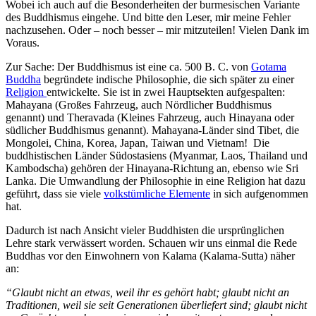
Wobei ich auch auf die Besonderheiten der burmesischen Variante
des Buddhismus eingehe. Und bitte den Leser, mir meine Fehler
nachzusehen. Oder – noch besser – mir mitzuteilen! Vielen Dank im
Voraus.
Zur Sache: Der Buddhismus ist eine ca. 500 B. C. von
Gotama
Buddha
begründete indische Philosophie, die sich später zu einer
Religion
entwickelte. Sie ist in zwei Hauptsekten aufgespalten:
Mahayana (Großes Fahrzeug, auch Nördlicher Buddhismus
genannt) und Theravada (Kleines Fahrzeug, auch Hinayana oder
südlicher Buddhismus genannt). Mahayana-Länder sind Tibet, die
Mongolei, China, Korea, Japan, Taiwan und Vietnam! Die
buddhistischen Länder Südostasiens (Myanmar, Laos, Thailand und
Kambodscha) gehören der Hinayana-Richtung an, ebenso wie Sri
Lanka. Die Umwandlung der Philosophie in eine Religion hat dazu
geführt, dass sie viele
volkstümliche Elemente
in sich aufgenommen
hat.
Dadurch ist nach Ansicht vieler Buddhisten die ursprünglichen
Lehre stark verwässert worden. Schauen wir uns einmal die Rede
Buddhas vor den Einwohnern von Kalama (Kalama-Sutta) näher
an:
“Glaubt nicht an etwas, weil ihr es gehört habt; glaubt nicht an
Traditionen, weil sie seit Generationen überliefert sind; glaubt nicht