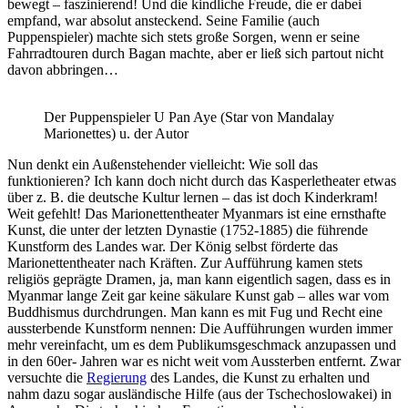
bewegt – faszinierend! Und die kindliche Freude, die er dabei
empfand, war absolut ansteckend. Seine Familie (auch
Puppenspieler) machte sich stets große Sorgen, wenn er seine
Fahrradtouren durch Bagan machte, aber er ließ sich partout nicht
davon abbringen…
Der Puppenspieler U Pan Aye (Star von Mandalay
Marionettes) u. der Autor
Nun denkt ein Außenstehender vielleicht: Wie soll das
funktionieren? Ich kann doch nicht durch das Kasperletheater etwas
über z. B. die deutsche Kultur lernen – das ist doch Kinderkram!
Weit gefehlt! Das Marionettentheater Myanmars ist eine ernsthafte
Kunst, die unter der letzten Dynastie (1752-1885) die führende
Kunstform des Landes war. Der König selbst förderte das
Marionettentheater nach Kräften. Zur Aufführung kamen stets
religiös geprägte Dramen, ja, man kann eigentlich sagen, dass es in
Myanmar lange Zeit gar keine säkulare Kunst gab – alles war vom
Buddhismus durchdrungen. Man kann es mit Fug und Recht eine
aussterbende Kunstform nennen: Die Aufführungen wurden immer
mehr vereinfacht, um es dem Publikumsgeschmack anzupassen und
in den 60er- Jahren war es nicht weit vom Aussterben entfernt. Zwar
versuchte die
Regierung
des Landes, die Kunst zu erhalten und
nahm dazu sogar ausländische Hilfe (aus der Tschechoslowakei) in