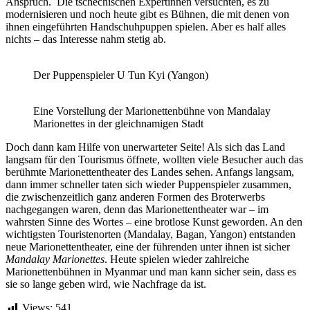
Anspruch. Die tschechischen Expertinnen versuchten, es zu
modernisieren und noch heute gibt es Bühnen, die mit denen von
ihnen eingeführten Handschuhpuppen spielen. Aber es half alles
nichts – das Interesse nahm stetig ab.
Der Puppenspieler U Tun Kyi (Yangon)
Eine Vorstellung der Marionettenbühne von Mandalay
Marionettes in der gleichnamigen Stadt
Doch dann kam Hilfe von unerwarteter Seite! Als sich das Land
langsam für den Tourismus öffnete, wollten viele Besucher auch das
berühmte Marionettentheater des Landes sehen. Anfangs langsam,
dann immer schneller taten sich wieder Puppenspieler zusammen,
die zwischenzeitlich ganz anderen Formen des Broterwerbs
nachgegangen waren, denn das Marionettentheater war – im
wahrsten Sinne des Wortes – eine brotlose Kunst geworden. An den
wichtigsten Touristenorten (Mandalay, Bagan, Yangon) entstanden
neue Marionettentheater, eine der führenden unter ihnen ist sicher
Mandalay Marionettes
. Heute spielen wieder zahlreiche
Marionettenbühnen in Myanmar und man kann sicher sein, dass es
sie so lange geben wird, wie Nachfrage da ist.
Views:
541