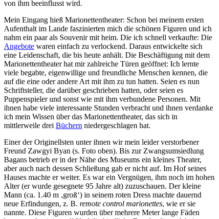
von ihm beeinflusst wird.
Mein Eingang hieß Marionettentheater: Schon bei meinem ersten
Aufenthalt im Lande faszinierten mich die schönen Figuren und ich
nahm ein paar als Souvenir mit heim. Die ich schnell verkaufte: Die
Angebote
waren einfach zu verlockend. Daraus entwickelte sich
eine Leidenschaft, die bis heute anhält. Die Beschäftigung mit dem
Marionettentheater hat mir zahlreiche Türen geöffnet: Ich lernte
viele begabte, eigenwillige und freundliche Menschen kennen, die
auf die eine oder andere Art mit ihm zu tun hatten. Seien es nun
Schriftsteller, die darüber geschrieben hatten, oder seien es
Puppenspieler und sonst wie mit ihm verbundene Personen. Mit
ihnen habe viele interessante Stunden verbracht und ihnen verdanke
ich mein Wissen über das Marionettentheater, das sich in
mittlerweile drei
Büchern
niedergeschlagen hat.
Einer der Originellsten unter ihnen wir mein leider verstorbener
Freund Zawgyi Byan (s. Foto oben). Bis zur Zwangsumsiedlung
Bagans betrieb er in der Nähe des Museums ein kleines Theater,
aber auch nach dessen Schließung gab er nicht auf. Im Hof seines
Hauses machte er weiter. Es war ein Vergnügen, ihm noch im hohen
Alter (er wurde gesegnete 95 Jahre alt) zuzuschauen. Der kleine
Mann (ca. 1.40 m ‚groß‘) in seinem roten Dress machte dauernd
neue Erfindungen, z. B.
remote control marionettes
, wie er sie
nannte. Diese Figuren wurden über mehrere Meter lange Fäden