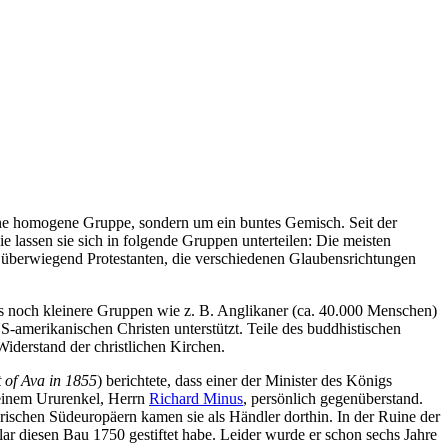
eine homogene Gruppe, sondern um ein buntes Gemisch. Seit der
ie lassen sie sich in folgende Gruppen unterteilen: Die meisten
überwiegend Protestanten, die verschiedenen Glaubensrichtungen
 es noch kleinere Gruppen wie z. B. Anglikaner (ca. 40.000 Menschen)
merikanischen Christen unterstützt. Teile des buddhistischen
Widerstand der christlichen Kirchen.
t of Ava in 1855
) berichtete, dass einer der Minister des Königs
inem Ururenkel, Herrn
Richard Minus
, persönlich gegenüberstand.
ischen Südeuropäern kamen sie als Händler dorthin. In der Ruine der
lar diesen Bau 1750 gestiftet habe. Leider wurde er schon sechs Jahre