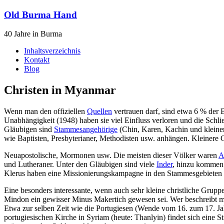
Old Burma Hand
40 Jahre in Burma
Inhaltsverzeichnis
Kontakt
Blog
Christen in Myanmar
Wenn man den offiziellen
Quellen
vertrauen darf, sind etwa 6 % der
Unabhängigkeit (1948) haben sie viel Einfluss verloren und die Schl
Gläubigen sind
Stammesangehörige
(Chin, Karen, Kachin und kleine
wie Baptisten, Presbyterianer, Methodisten usw. anhängen. Kleinere
Neuapostolische, Mormonen usw. Die meisten dieser Völker waren
A
und Lutheraner. Unter den Gläubigen sind viele
Inder
, hinzu kommen 
Klerus haben eine Missionierungskampagne in den Stammesgebieten 
Eine besonders interessante, wenn auch sehr kleine christliche Grupp
Mindon ein gewisser Minus Makertich gewesen sei. Wer beschreibt mei
Etwa zur selben Zeit wie die Portugiesen (Wende vom 16. zum 17. Ja
portugiesischen Kirche in Syriam (heute: Thanlyin) findet sich eine S