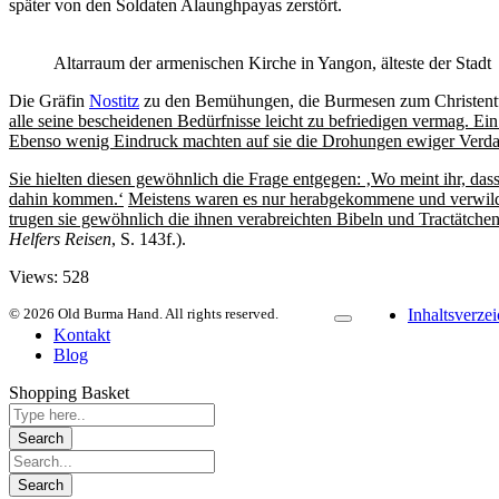
später von den Soldaten Alaunghpayas zerstört.
Altarraum der armenischen Kirche in Yangon, älteste der Stadt
Die Gräfin
Nostitz
zu den Bemühungen, die Burmesen zum Christen
alle seine bescheidenen Bedürfnisse leicht zu befriedigen vermag. Ein
Ebenso wenig Eindruck machten auf sie die Drohungen ewiger Verdamm
Sie hielten diesen gewöhnlich die Frage entgegen: ‚Wo meint ihr, da
dahin kommen.‘
Meistens waren es nur herabgekommene und verwilder
trugen sie gewöhnlich die ihnen verabreichten Bibeln und Tractätche
Helfers Reisen
, S. 143f.).
Views:
528
© 2026 Old Burma Hand. All rights reserved.
Inhaltsverzei
Kontakt
Blog
Shopping Basket