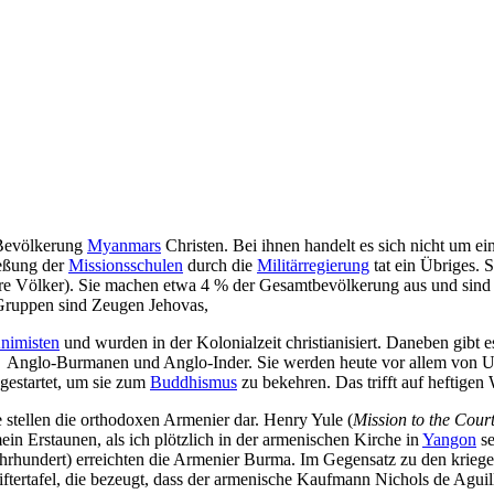
 Bevölkerung
Myanmars
Christen. Bei ihnen handelt es sich nicht um 
ießung der
Missionsschulen
durch die
Militärregierung
tat ein Übriges. S
re Völker). Sie machen etwa 4 % der Gesamtbevölkerung aus und sind 
 Gruppen sind Zeugen Jehovas,
nimisten
und wurden in der Kolonialzeit christianisiert. Daneben gibt
Anglo-Burmanen und Anglo-Inder. Sie werden heute vor allem von US-a
gestartet, um sie zum
Buddhismus
zu bekehren. Das trifft auf heftigen 
e stellen die orthodoxen Armenier dar. Henry Yule (
Mission to the Cour
n Erstaunen, als ich plötzlich in der armenischen Kirche in
Yangon
se
hrhundert) erreichten die Armenier Burma. Im Gegensatz zu den krieger
tiftertafel, die bezeugt, dass der armenische Kaufmann Nichols de Aguil