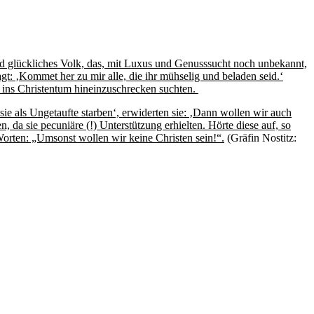
und glückliches Volk, das, mit Luxus und Genusssucht noch unbekannt,
agt: ‚Kommet her zu mir alle, die ihr mühselig und beladen seid.‘
 ins Christentum hineinzuschrecken suchten.
 sie als Ungetaufte starben‘, erwiderten sie: ‚Dann wollen wir auch
en, da sie pecuniäre (!) Unterstützung erhielten. Hörte diese auf, so
Worten: „Umsonst wollen wir keine Christen sein!“.
(Gräfin Nostitz: