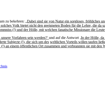
tum zu bekehren:
„Dabei sind sie von Natur ein sorgloses, fröhliches 
 solches Volk bietet nicht den geeigneten Boden für die Lehre, die da s
niss (!) und der Hölle, mit welchen fanatische Missionare die Leute
ss unsere Vorfahren sein werden?‘
und auf die Antwort ‚
In der Hölle, da
te Subjecte (!), die sich um des
weltlichen Vorteils willen taufen ließ
n (!) an einem öffentlichen Ort zusammen und verbrannten sie mit den 
chnis